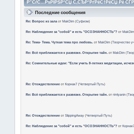
Р”СѓС…РѕРІРЅР°СЏ С‚СЂР°РґРёС†РёСЏ Рё СЃ
Последние сообщения
Re: Вопрос из зала
от
MakDim
(
Суфизм
)
Re: Наблюдение за "собой" и есть "ОСОЗНАННОСТЬ"?
от
MakDi
Re: Тема- Тема. Чуткая тема про любовь.
от
MakDim
(
Творчество у
Re: Всё приближается к развязке. Открытие тайн.
от
MakDim
(
Твор
Re: Сомнительные идеи: "Если учить 8-летних медитации, исчез
Re: Отождествление
от
Корнак7
(
Четвертый Путь
)
Re: Всё приближается к развязке. Открытие тайн.
от
rimlyanin
(
Тво
Re: Отождествление
от
SlippingAway
(
Четвертый Путь
)
Re: Наблюдение за "собой" и есть "ОСОЗНАННОСТЬ"?
от
Корнак