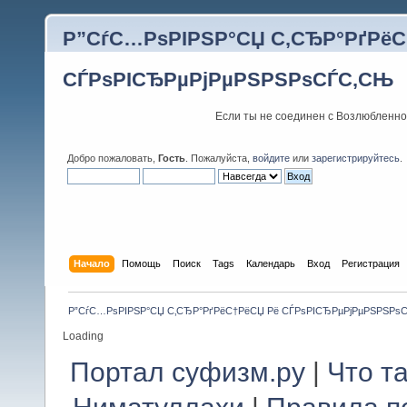
Р”СѓС…РѕРІРЅР°СЏ С‚СЂР°РґРёС
СЃРѕРІСЂРµРјРµРЅРЅРѕСЃС‚СЊ
Если ты не соединен с Возлюбленно
Добро пожаловать,
Гость
. Пожалуйста,
войдите
или
зарегистрируйтесь
.
Начало
Помощь
Поиск
Tags
Календарь
Вход
Регистрация
Р”СѓС…РѕРІРЅР°СЏ С‚СЂР°РґРёС†РёСЏ Рё СЃРѕРІСЂРµРјРµРЅРЅРѕ
Loading
Портал суфизм.ру
|
Что т