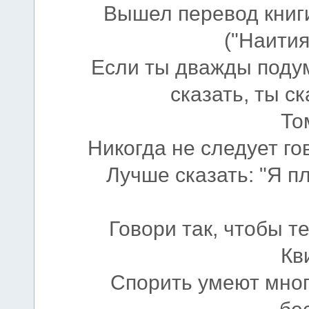
Вышел перевод книг
("Наити
Если ты дважды поду
сказать, ты с
То
Никогда не следует го
Лучше сказать: "Я п
Говори так, чтобы т
Кв
Спорить умеют мног
бе