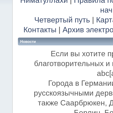
Ниматуллахи
|
Правила п
на
Четвертый путь
|
Карт
Контакты
|
Архив электр
Новости
Если вы хотите п
благотворительных и 
abc[
Города в Германии
русскоязычными дерв
также Саарбрюкен, 
Берлин, Б